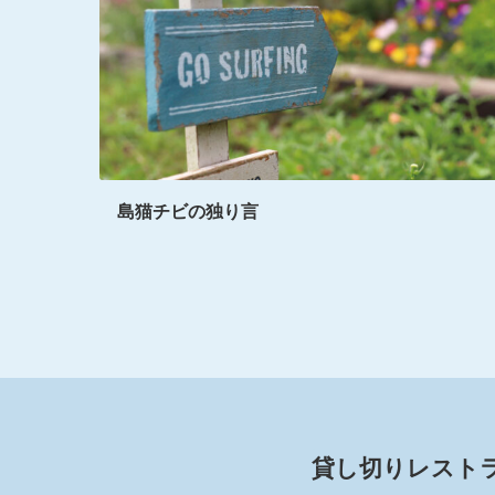
島猫チビの独り言
貸し切りレスト