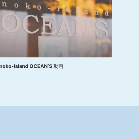
350
noko-island OCEAN’S 動画